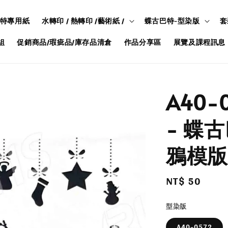
特專用紙
水轉印 / 熱轉印 /藝術紙 /
蝶古巴特-型染版
套
組
促銷商品/瑕疵品/庫存品清倉
作品分享區
展覽及課程訊息
A40-0
- 蝶
鴉模版
Regular
NT$ 50
price
型染版
A40-0572