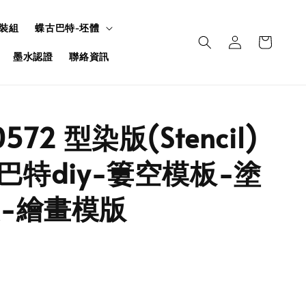
裝組
蝶古巴特-坯體
墨水認證
聯絡資訊
572 型染版(Stencil)
古巴特diy-簍空模板-塗
-繪畫模版