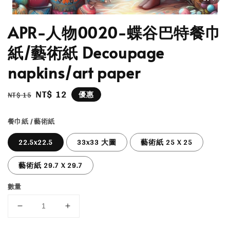
APR-人物0020-蝶谷巴特餐巾
紙/藝術紙 Decoupage
napkins/art paper
Regular
Sale
NT$ 12
優惠
NT$ 15
price
price
餐巾紙 / 藝術紙
22.5x22.5
33x33 大圖
藝術紙 25 X 25
藝術紙 29.7 X 29.7
數量