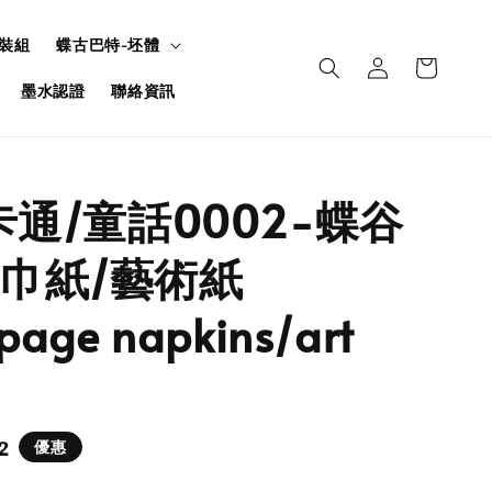
裝組
蝶古巴特-坯體
墨水認證
聯絡資訊
-卡通/童話0002-蝶谷
巾紙/藝術紙
page napkins/art
2
優惠