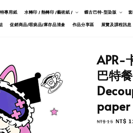
特專用紙
水轉印 / 熱轉印 /藝術紙 /
蝶古巴特-型染版
套
組
促銷商品/瑕疵品/庫存品清倉
作品分享區
展覽及課程訊息
APR
巴特餐
Decou
paper
Regular
Sale
NT$ 1
NT$ 15
price
price