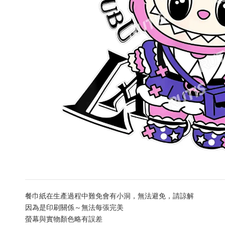
餐巾紙在生產過程中難免會有小洞，無法避免，請諒解
因為是印刷關係～無法每張完美
螢幕與實物顏色略有誤差