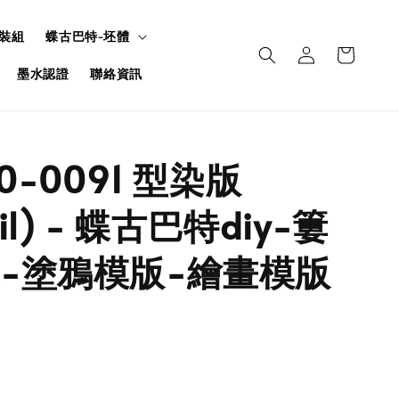
裝組
蝶古巴特-坯體
墨水認證
聯絡資訊
50-0091 型染版
cil) - 蝶古巴特diy-簍
-塗鴉模版-繪畫模版