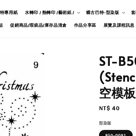
特專用紙
水轉印 / 熱轉印 /藝術紙 /
蝶古巴特-型染版
套
組
促銷商品/瑕疵品/庫存品清倉
作品分享區
展覽及課程訊息
ST-B
(Sten
空模板
Regular
NT$ 40
price
型染版
B50-0091