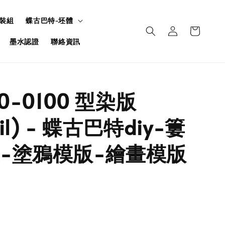
裝組
蝶古巴特-坯體
墨水認證
聯絡資訊
50-0100 型染版
cil) - 蝶古巴特diy-簍
-塗鴉模版-繪畫模版