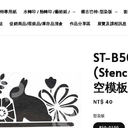
特專用紙
水轉印 / 熱轉印 /藝術紙 /
蝶古巴特-型染版
套
組
促銷商品/瑕疵品/庫存品清倉
作品分享區
展覽及課程訊息
ST-B
(Sten
空模板
Regular
NT$ 40
price
型染版
B50-0100