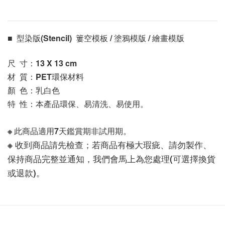
■  型染版(Stencil)  簍空模板 / 塗鴉模版 / 繪畫模版 
尺  寸：13 X 13
 cm
材  質：PET環保材料
顏  色：乳白色
特  性：本產品環保、易清洗、易使用。
※ 此商品適用7天鑑賞期非試用期。
※ 收到商品請先檢查；若商品有極大瑕疵、請勿製作、
保持商品完整並通知，我們會馬上為您處理(可選擇換貨
或退款)。