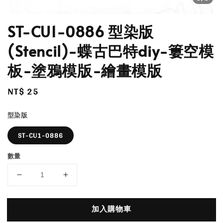
ST-CU1-0886 型染版
(Stencil)-蝶古巴特diy-簍空模
板-塗鴉模版-繪畫模版
Regular
NT$ 25
price
型染版
ST-CU1-0886
數量
加入購物車