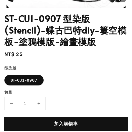
ST-CU1-0907 型染版
(Stencil)-蝶古巴特diy-簍空模
板-塗鴉模版-繪畫模版
Regular
NT$ 25
price
型染版
ST-CU1-0907
數量
加入購物車