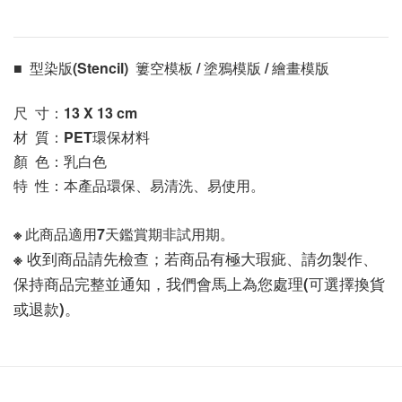
■  型染版(Stencil)  簍空模板 / 塗鴉模版 / 繪畫模版 
尺  寸：13 X 13
 cm
材  質：PET環保材料
顏  色：乳白色
特  性：本產品環保、易清洗、易使用。
※ 此商品適用7天鑑賞期非試用期。
※ 收到商品請先檢查；若商品有極大瑕疵、請勿製作、
保持商品完整並通知，我們會馬上為您處理(可選擇換貨
或退款)。