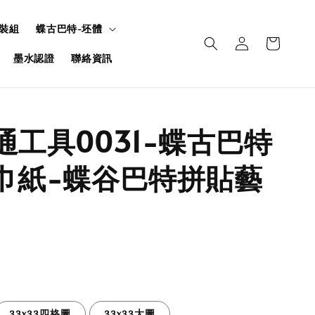
裝組
蝶古巴特-坯體
墨水認證
聯絡資訊
交通工具0031-蝶古巴特
餐巾紙-蝶谷巴特拼貼藝
33x33四格圖
33x33大圖