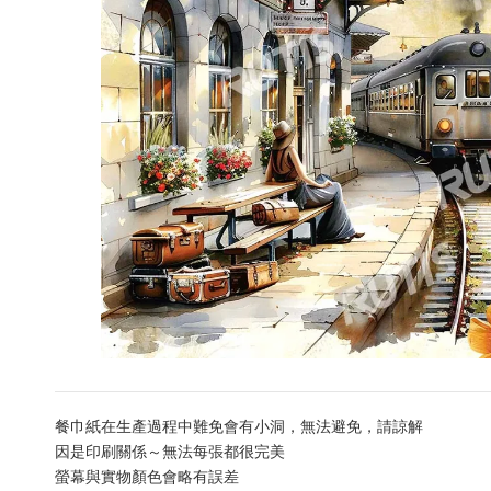
餐巾紙在生產過程中難免會有小洞，無法避免，請諒解
因是印刷關係～無法每張都很完美
螢幕與實物顏色會略有誤差