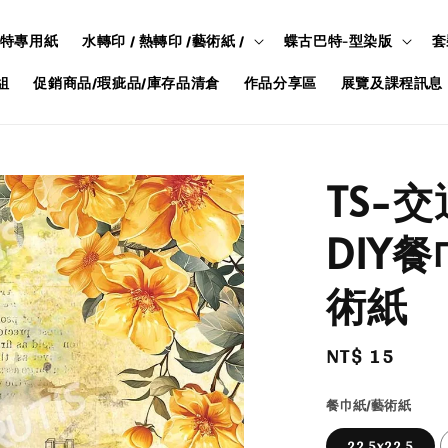
特專用紙
水轉印 / 熱轉印 /藝術紙 /
蝶古巴特-型染版
套
組
促銷商品/瑕疵品/庫存品清倉
作品分享區
展覽及課程訊息
TS-
DIY
術紙
Regular
NT$ 15
price
餐巾紙/藝術紙
22.5x22.5