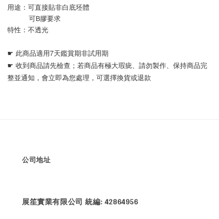
用途：可直接貼非白底坯體 
           可B膠要求
特性：不透光
☛ 
此商品適用7天鑑賞期非試用期
☛ 
收到商品請先檢查；若商品有極大瑕疵、請勿製作、保持商品完
整並通知，會立即為您處理，可選擇換貨或退款
公司地址
展笙實業有限公司 統編: 42864956