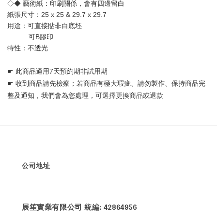
◇◆ 藝術紙：印刷關係，會有四邊留白
紙張尺寸：25 x 25 & 29.7 x 29.7
用途：可直接貼非白底坯 
           可B膠印
特性：不透光
☛ 
此商品適用7天預約期非試用期
☛ 
收到商品請先檢察；若商品有極大瑕疵、請勿製作、保持商品完
整及通知，我們會為您處理，可選擇更換商品或退款
公司地址
展笙實業有限公司 統編: 42864956