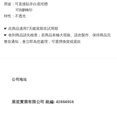
用途：可直接貼非白底坯體 
           可B膠轉印
特性：不透光
☛ 
此商品適用7天鑑賞期非試用期
☛ 
收到商品請先檢查；若商品有極大瑕疵、請勿製作、保持商品完
整並通知，會立即為您處理，可選擇換貨或退款
公司地址
展笙實業有限公司 統編: 42864956