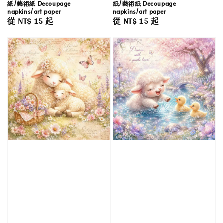
紙/藝術紙 Decoupage
紙/藝術紙 Decoupage
napkins/art paper
napkins/art paper
Regular
從
NT$ 15
起
Regular
從
NT$ 15
起
price
price