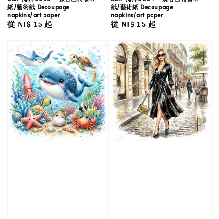
紙/藝術紙 Decoupage
紙/藝術紙 Decoupage
napkins/art paper
napkins/art paper
Regular
從
NT$ 15
起
Regular
從
NT$ 15
起
price
price