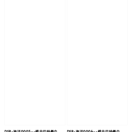
DSR-海洋0005--蝶谷巴特餐巾
DSR-海洋0004--蝶谷巴特餐巾