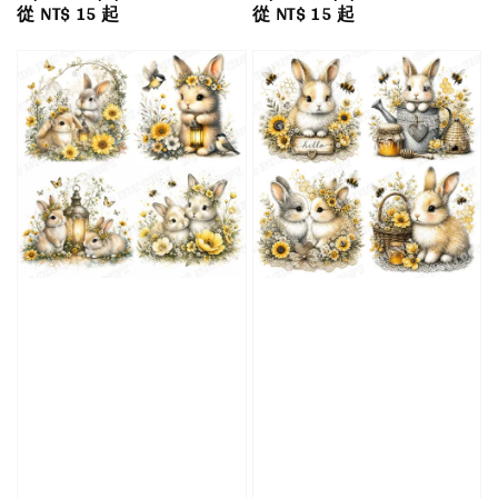
Regular
從
NT$ 15
起
Regular
從
NT$ 15
起
price
price