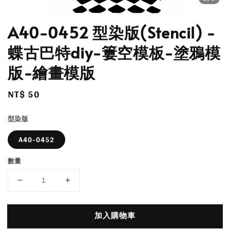
A40-0452 型染版(Stencil) -
蝶古巴特diy-簍空模板-塗鴉模
版-繪畫模版
Regular
NT$ 50
price
型染版
A40-0452
數量
加入購物車