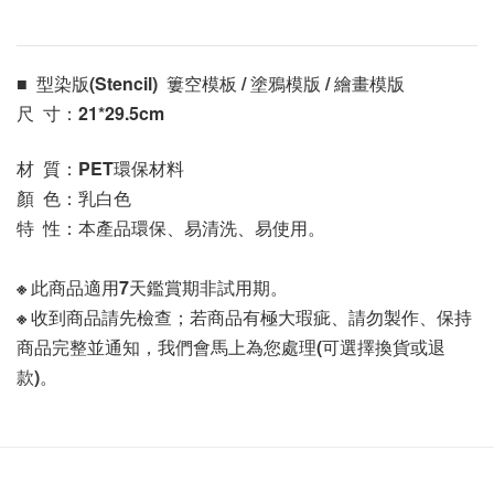
■  型染版(Stencil)  簍空模板 / 塗鴉模版 / 繪畫模版 
尺  寸：21*29.5cm
材  質：PET環保材料
顏  色：乳白色
特  性：本產品環保、易清洗、易使用。
※ 此商品適用7天鑑賞期非試用期。
※ 收到商品請先檢查；若商品有極大瑕疵、請勿製作、保持
商品完整並通知，我們會馬上為您處理(可選擇換貨或退
款)。